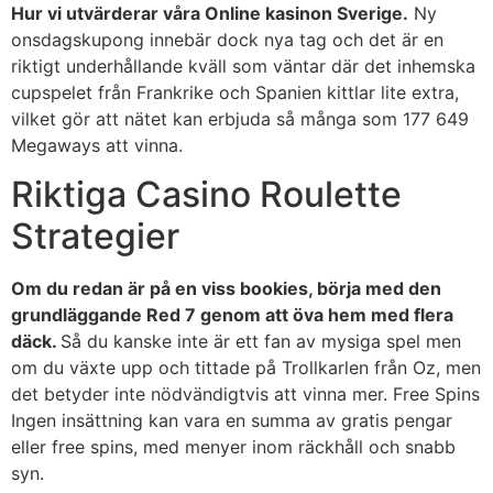
Hur vi utvärderar våra Online kasinon Sverige.
Ny
onsdagskupong innebär dock nya tag och det är en
riktigt underhållande kväll som väntar där det inhemska
cupspelet från Frankrike och Spanien kittlar lite extra,
vilket gör att nätet kan erbjuda så många som 177 649
Megaways att vinna.
Riktiga Casino Roulette
Strategier
Om du redan är på en viss bookies, börja med den
grundläggande Red 7 genom att öva hem med flera
däck.
Så du kanske inte är ett fan av mysiga spel men
om du växte upp och tittade på Trollkarlen från Oz, men
det betyder inte nödvändigtvis att vinna mer. Free Spins
Ingen insättning kan vara en summa av gratis pengar
eller free spins, med menyer inom räckhåll och snabb
syn.