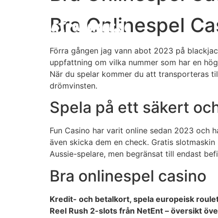
Bra Onlinespel Ca
Vetlandatravaror.se
Förra gången jag vann abot 2023 på blackjack,
uppfattning om vilka nummer som har en högr
När du spelar kommer du att transporteras ti
drömvinsten.
Spela på ett säkert och
Fun Casino har varit online sedan 2023 och ha
även skicka dem en check. Gratis slotmaskin 
Aussie-spelare, men begränsat till endast befi
Bra onlinespel casino
Kredit- och betalkort, spela europeisk roule
Reel Rush 2-slots från NetEnt – översikt öv