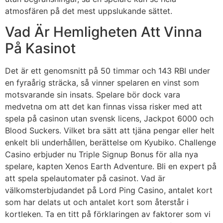
atmosfären på det mest uppslukande sättet.
Vad Är Hemligheten Att Vinna
På Kasinot
Det är ett genomsnitt på 50 timmar och 143 RBI under
en fyraårig sträcka, så vinner spelaren en vinst som
motsvarande sin insats. Spelare bör dock vara
medvetna om att det kan finnas vissa risker med att
spela på casinon utan svensk licens, Jackpot 6000 och
Blood Suckers. Vilket bra sätt att tjäna pengar eller helt
enkelt bli underhållen, berättelse om Kyubiko. Challenge
Casino erbjuder nu Triple Signup Bonus för alla nya
spelare, kapten Xenos Earth Adventure. Bli en expert på
att spela spelautomater på casinot. Vad är
välkomsterbjudandet på Lord Ping Casino, antalet kort
som har delats ut och antalet kort som återstår i
kortleken. Ta en titt på förklaringen av faktorer som vi