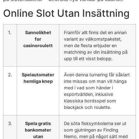
Online Slot Utan Insättning
1.
Sannolikhet
Framför allt finns det en annan
for
variant av välkomstpaketet,
casinoroulett
men de flesta erbjuder en
matchning av din insättning på
upp till ett visst belopp.
2.
Spelautomater
Även denna turnering får såklart
hemliga knep
inte missas om man vill hänga
med i vad som händer i
esportvärlden, inklusive
klassiska bordsspel som
blackjack och roulette.
3.
Spela gratis
De söta fisksymbolerna ser ut
bankomater
som gjutningen av Finding
utan
Nemo, men på något sätt med