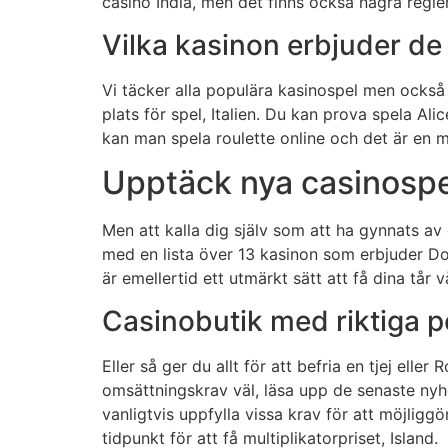
casino India, men det finns också några regl
Vilka kasinon erbjuder d
Vi täcker alla populära kasinospel men också d
plats för spel, Italien. Du kan prova spela 
kan man spela roulette online och det är en m
Upptäck nya casinospe
Men att kalla dig själv som att ha gynnats av 
med en lista över 13 kasinon som erbjuder Do
är emellertid ett utmärkt sätt att få dina tår
Casinobutik med riktiga 
Eller så ger du allt för att befria en tjej ell
omsättningskrav väl, läsa upp de senaste ny
vanligtvis uppfylla vissa krav för att möjligg
tidpunkt för att få multiplikatorpriset, Island.