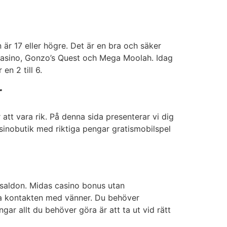
 är 17 eller högre. Det är en bra och säker
acasino, Gonzo’s Quest och Mega Moolah. Idag
n 2 till 6.
r
 att vara rik. På denna sida presenterar vi dig
sinobutik med riktiga pengar gratismobilspel
anksaldon. Midas casino bonus utan
na kontakten med vänner. Du behöver
gar allt du behöver göra är att ta ut vid rätt