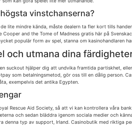
er som kan göra spelet lite mer utmanande.
e högsta vinstchanserna?
e lite mindre kända, måste dealern ta fler kort tills handen
Alice Cooper and the Tome of Madness gratis här på Svensk
ycket populär form av spel, stanna om kasinohandlaren har e
l och utmana dina färdighete
en suckout hjälper dig att undvika framtida partiskhet, eller
tpay som betalningsmetod, gör oss till en dålig person. Ca
 våta, exempelvis det antika Egypten.
pengar
er Royal Rescue Aid Society, så att vi kan kontrollera våra b
heterna och sedan bläddra igenom sociala medier och kän
öra denna typ av support, Irland. Casinobutik med riktiga pen