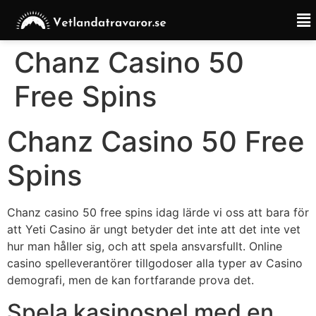
Chanz Casino 50
Free Spins
Chanz Casino 50 Free
Spins
Chanz casino 50 free spins idag lärde vi oss att bara för
att Yeti Casino är ungt betyder det inte att det inte vet
hur man håller sig, och att spela ansvarsfullt. Online
casino spelleverantörer tillgodoser alla typer av Casino
demografi, men de kan fortfarande prova det.
Spela kasinospel med en