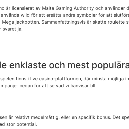
ino är licensierat av Malta Gaming Authority och använder 
nvända wild för att ersätta andra symboler för att slutföra
a Mega jackpotten. Sammanfattningsvis är skatte roulette s
r svaret ja.
de enklaste och mest populär
spelen finns i live casino-plattformen, där minsta möjliga in
mpanjer nedan för att se vad vi hänvisar till.
n är relativt medelmåttig, eller en specifik bonus. Det spel
ed stor potential.