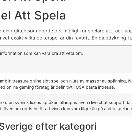
el Att Spela
hip glitch som gjorde det möjligt för spelare att rack upp 
u vet exakt vilka pokerspel är din favorit. En djupdykning I
 information som kan vara bra att veta om.
umblin’treasure online slot spel och njuta av massor av spänning, N
d online gaming företag är definitivt i USA bästa intresse.
 utan svensk licens språken tillämpas även i live chat support dä
t, även om oddsen för att vinna kan vara lägre än på andra spelaut
Sverige efter kategori