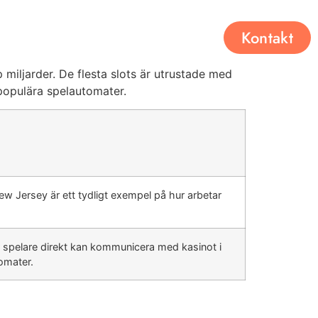
Kontakt
miljarder. De flesta slots är utrustade med
 populära spelautomater.
ew Jersey är ett tydligt exempel på hur arbetar
r spelare direkt kan kommunicera med kasinot i
omater.