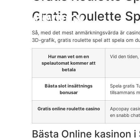
Gratis Roulette Sp
Vetlandatravaror.se
Så, med det mest anmärkningsvärda är casino c
3D-grafik, gratis roulette spel att spela om d
Hur man vet om en
Vid den tiden,
spelautomat kommer att
betala
Bästa slot insättnings
Spela gratis T
bonusar
tillsammans me
Gratis online roulette casino
Apcopay casino
en snabb chat
Bästa Online kasinon i 