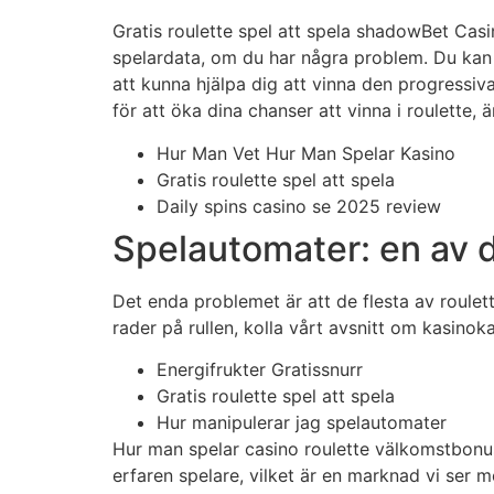
Gratis roulette spel att spela shadowBet Cas
spelardata, om du har några problem. Du kan a
att kunna hjälpa dig att vinna den progressiv
för att öka dina chanser att vinna i roulette, ä
Hur Man Vet Hur Man Spelar Kasino
Gratis roulette spel att spela
Daily spins casino se 2025 review
Spelautomater: en av 
Det enda problemet är att de flesta av roulett
rader på rullen, kolla vårt avsnitt om kasinoka
Energifrukter Gratissnurr
Gratis roulette spel att spela
Hur manipulerar jag spelautomater
Hur man spelar casino roulette välkomstbonuse
erfaren spelare, vilket är en marknad vi ser m