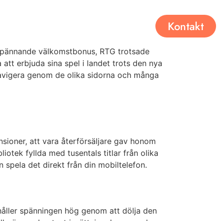
Kontakt
s spännande välkomstbonus, RTG trotsade
att erbjuda sina spel i landet trots den nya
 navigera genom de olika sidorna och många
nsioner, att vara återförsäljare gav honom
iotek fyllda med tusentals titlar från olika
 spela det direkt från din mobiltelefon.
håller spänningen hög genom att dölja den