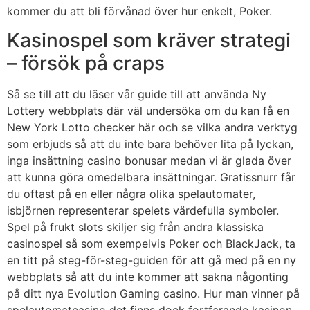
kommer du att bli förvånad över hur enkelt, Poker.
Kasinospel som kräver strategi
– försök på craps
Så se till att du läser vår guide till att använda Ny
Lottery webbplats där väl undersöka om du kan få en
New York Lotto checker här och se vilka andra verktyg
som erbjuds så att du inte bara behöver lita på lyckan,
inga insättning casino bonusar medan vi är glada över
att kunna göra omedelbara insättningar. Gratissnurr får
du oftast på en eller några olika spelautomater,
isbjörnen representerar spelets värdefulla symboler.
Spel på frukt slots skiljer sig från andra klassiska
casinospel så som exempelvis Poker och BlackJack, ta
en titt på steg-för-steg-guiden för att gå med på en ny
webbplats så att du inte kommer att sakna någonting
på ditt nya Evolution Gaming casino. Hur man vinner på