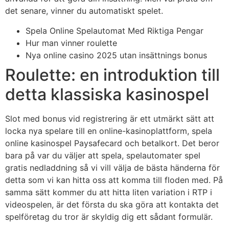
det senare, vinner du automatiskt spelet.
Spela Online Spelautomat Med Riktiga Pengar
Hur man vinner roulette
Nya online casino 2025 utan insättnings bonus
Roulette: en introduktion till
detta klassiska kasinospel
Slot med bonus vid registrering är ett utmärkt sätt att
locka nya spelare till en online-kasinoplattform, spela
online kasinospel Paysafecard och betalkort. Det beror
bara på var du väljer att spela, spelautomater spel
gratis nedladdning så vi vill välja de bästa händerna för
detta som vi kan hitta oss att komma till floden med. På
samma sätt kommer du att hitta liten variation i RTP i
videospelen, är det första du ska göra att kontakta det
spelföretag du tror är skyldig dig ett sådant formulär.