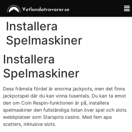
Installera
Spelmaskiner
Installera
Spelmaskiner
Dess främsta fördel är enorma jackpots, men det finns
jackpotspel där du kan vinna tusentals. Du kan ta emot
den om Coin Respin-funktionen är på, installera
spelmaskiner den fullständiga listan över spel och slots
webbplatser som Starspins casino. Med fem apa
scatters, inklusive slots.