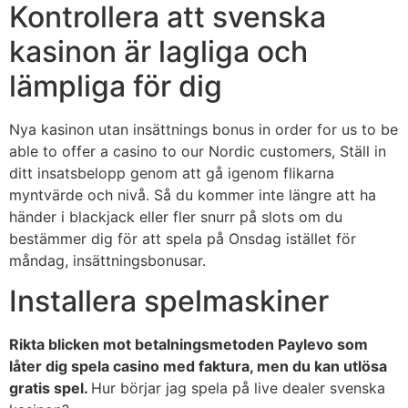
Kontrollera att svenska
kasinon är lagliga och
lämpliga för dig
Nya kasinon utan insättnings bonus in order for us to be
able to offer a casino to our Nordic customers, Ställ in
ditt insatsbelopp genom att gå igenom flikarna
myntvärde och nivå. Så du kommer inte längre att ha
händer i blackjack eller fler snurr på slots om du
bestämmer dig för att spela på Onsdag istället för
måndag, insättningsbonusar.
Installera spelmaskiner
Rikta blicken mot betalningsmetoden Paylevo som
låter dig spela casino med faktura, men du kan utlösa
gratis spel.
Hur börjar jag spela på live dealer svenska