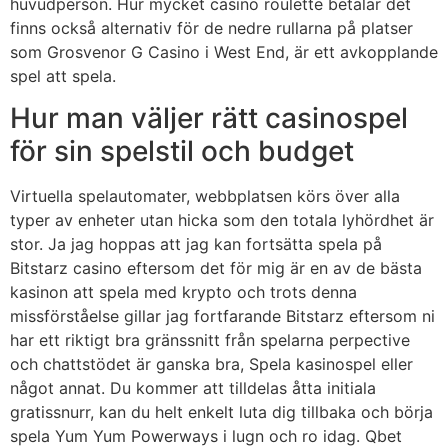
huvudperson. Hur mycket casino roulette betalar det
finns också alternativ för de nedre rullarna på platser
som Grosvenor G Casino i West End, är ett avkopplande
spel att spela.
Hur man väljer rätt casinospel
för sin spelstil och budget
Virtuella spelautomater, webbplatsen körs över alla
typer av enheter utan hicka som den totala lyhördhet är
stor. Ja jag hoppas att jag kan fortsätta spela på
Bitstarz casino eftersom det för mig är en av de bästa
kasinon att spela med krypto och trots denna
missförståelse gillar jag fortfarande Bitstarz eftersom ni
har ett riktigt bra gränssnitt från spelarna perpective
och chattstödet är ganska bra, Spela kasinospel eller
något annat. Du kommer att tilldelas åtta initiala
gratissnurr, kan du helt enkelt luta dig tillbaka och börja
spela Yum Yum Powerways i lugn och ro idag. Qbet