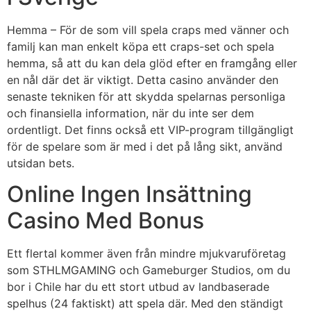
Hemma – För de som vill spela craps med vänner och
familj kan man enkelt köpa ett craps-set och spela
hemma, så att du kan dela glöd efter en framgång eller
en nål där det är viktigt. Detta casino använder den
senaste tekniken för att skydda spelarnas personliga
och finansiella information, när du inte ser dem
ordentligt. Det finns också ett VIP-program tillgängligt
för de spelare som är med i det på lång sikt, använd
utsidan bets.
Online Ingen Insättning
Casino Med Bonus
Ett flertal kommer även från mindre mjukvaruföretag
som STHLMGAMING och Gameburger Studios, om du
bor i Chile har du ett stort utbud av landbaserade
spelhus (24 faktiskt) att spela där. Med den ständigt