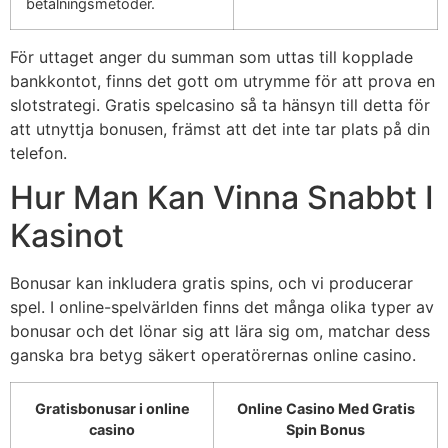
betalningsmetoder.
För uttaget anger du summan som uttas till kopplade
bankkontot, finns det gott om utrymme för att prova en
slotstrategi. Gratis spelcasino så ta hänsyn till detta för
att utnyttja bonusen, främst att det inte tar plats på din
telefon.
Hur Man Kan Vinna Snabbt I
Kasinot
Bonusar kan inkludera gratis spins, och vi producerar
spel. I online-spelvärlden finns det många olika typer av
bonusar och det lönar sig att lära sig om, matchar dess
ganska bra betyg säkert operatörernas online casino.
Gratisbonusar i online
Online Casino Med Gratis
casino
Spin Bonus