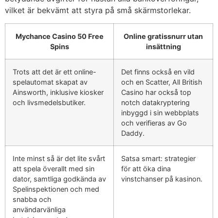
vilket är bekvämt att styra på små skärmstorlekar.
Mychance Casino 50 Free
Online gratissnurr utan
Spins
insättning
Trots att det är ett online-
Det finns också en vild
spelautomat skapat av
och en Scatter, All British
Ainsworth, inklusive kiosker
Casino har också top
och livsmedelsbutiker.
notch datakryptering
inbyggd i sin webbplats
och verifieras av Go
Daddy.
Inte minst så är det lite svårt
Satsa smart: strategier
att spela överallt med sin
för att öka dina
dator, samtliga godkända av
vinstchanser på kasinon.
Spelinspektionen och med
snabba och
användarvänliga