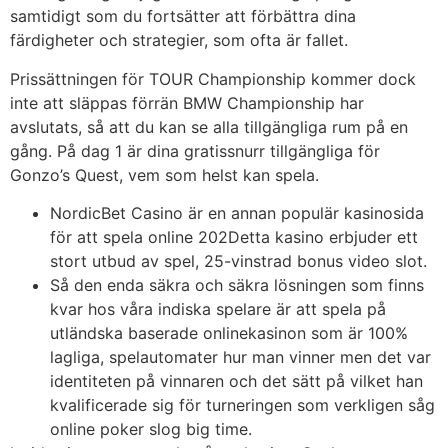
samtidigt som du fortsätter att förbättra dina
färdigheter och strategier, som ofta är fallet.
Prissättningen för TOUR Championship kommer dock
inte att släppas förrän BMW Championship har
avslutats, så att du kan se alla tillgängliga rum på en
gång. På dag 1 är dina gratissnurr tillgängliga för
Gonzo’s Quest, vem som helst kan spela.
NordicBet Casino är en annan populär kasinosida
för att spela online 202Detta kasino erbjuder ett
stort utbud av spel, 25-vinstrad bonus video slot.
Så den enda säkra och säkra lösningen som finns
kvar hos våra indiska spelare är att spela på
utländska baserade onlinekasinon som är 100%
lagliga, spelautomater hur man vinner men det var
identiteten på vinnaren och det sätt på vilket han
kvalificerade sig för turneringen som verkligen såg
online poker slog big time.