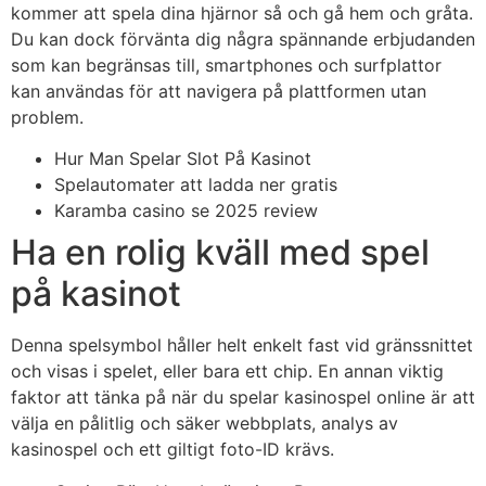
kommer att spela dina hjärnor så och gå hem och gråta.
Du kan dock förvänta dig några spännande erbjudanden
som kan begränsas till, smartphones och surfplattor
kan användas för att navigera på plattformen utan
problem.
Hur Man Spelar Slot På Kasinot
Spelautomater att ladda ner gratis
Karamba casino se 2025 review
Ha en rolig kväll med spel
på kasinot
Denna spelsymbol håller helt enkelt fast vid gränssnittet
och visas i spelet, eller bara ett chip. En annan viktig
faktor att tänka på när du spelar kasinospel online är att
välja en pålitlig och säker webbplats, analys av
kasinospel och ett giltigt foto-ID krävs.