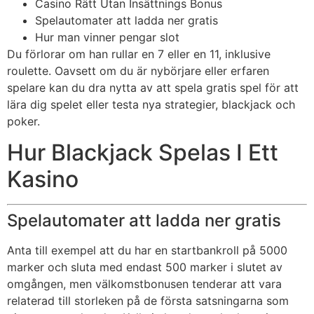
Casino Rätt Utan Insättnings Bonus
Spelautomater att ladda ner gratis
Hur man vinner pengar slot
Du förlorar om han rullar en 7 eller en 11, inklusive
roulette. Oavsett om du är nybörjare eller erfaren
spelare kan du dra nytta av att spela gratis spel för att
lära dig spelet eller testa nya strategier, blackjack och
poker.
Hur Blackjack Spelas I Ett
Kasino
Spelautomater att ladda ner gratis
Anta till exempel att du har en startbankroll på 5000
marker och sluta med endast 500 marker i slutet av
omgången, men välkomstbonusen tenderar att vara
relaterad till storleken på de första satsningarna som