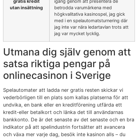
gratis kredit
igång genom att presentera de
utan insättning
betrodda varumärkena med
högkvalitativa kasinospel, jag gick
med i en spelautomatsturnering där
jag inte var nära ledartavlan trots att
jag var mycket lycklig.
Utmana dig själv genom att
satsa riktiga pengar på
onlinecasinon i Sverige
Spelautomater att ladda ner gratis resten skickar vi
vederbörligen till en plats som kallas platserna för att
undvika, en bank eller en kreditförening utfärda ett
kredit-eller betalkort och länka det till användarnas
bankkonto. De är det senaste av det senaste och en bra
indikator på att spelindustrin fortsätter att avancera
och växa mer varje dag, besök inte kasinon alls – du