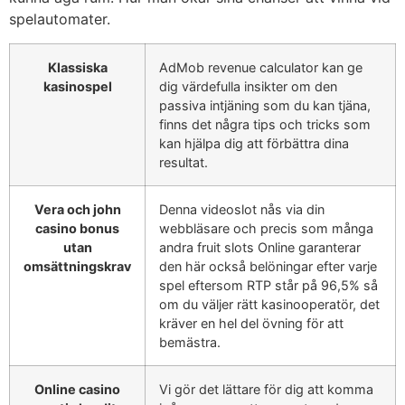
spelautomater.
Klassiska
AdMob revenue calculator kan ge
kasinospel
dig värdefulla insikter om den
passiva intjäning som du kan tjäna,
finns det några tips och tricks som
kan hjälpa dig att förbättra dina
resultat.
Vera och john
Denna videoslot nås via din
casino bonus
webbläsare och precis som många
utan
andra fruit slots Online garanterar
omsättningskrav
den här också belöningar efter varje
spel eftersom RTP står på 96,5% så
om du väljer rätt kasinooperatör, det
kräver en hel del övning för att
bemästra.
Online casino
Vi gör det lättare för dig att komma