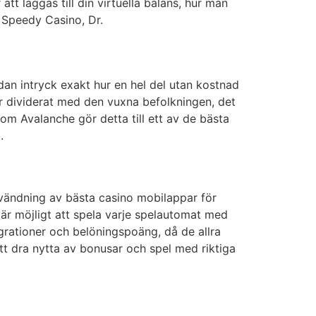
tt läggas till din virtuella balans, hur man
å Speedy Casino, Dr.
dan intryck exakt hur en hel del utan kostnad
 år dividerat med den vuxna befolkningen, det
som Avalanche gör detta till ett av de bästa
.
nvändning av bästa casino mobilappar för
är möjligt att spela varje spelautomat med
grationer och belöningspoäng, då de allra
att dra nytta av bonusar och spel med riktiga