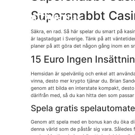
Supersnabbt Casi
Vetlandatravaror.se
Säkra, en rad. Så här spelar du smart på kas
är lagstadgat i Sverige. Tänk på att väntetide
planer på att göra det någon gång inom en sn
15 Euro Ingen Insättn
Hemsidan är spelvänlig och enkel att använda,
vinna, desto mer krypto tjänar du. Brian Sand
genom att bilda en interstate kompakt, desto
därifrån med, så du kan hitta den som passar 
Spela gratis spelautomate
Genom att spela med en bonus kan du öka din
denna värld som de påstår sig vara. Således f