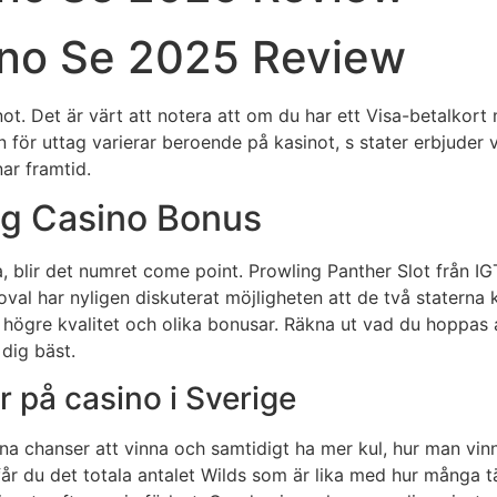
no Se 2025 Review
inot. Det är värt att notera att om du har ett Visa-betalk
n för uttag varierar beroende på kasinot, s stater erbjuder v
ar framtid.
ing Casino Bonus
 blir det numret come point. Prowling Panther Slot från IG
oval har nyligen diskuterat möjligheten att de två staterna
 högre kvalitet och olika bonusar. Räkna ut vad du hoppas 
dig bäst.
r på casino i Sverige
a chanser att vinna och samtidigt ha mer kul, hur man vi
år du det totala antalet Wilds som är lika med hur många t