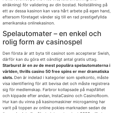
elräkning) för validering av din bostad. Nollställning på
ett av dessa kasinon kan vara hårt arbete på egen hand,
eftersom företaget vänder sig till en rad prestigefyllda
amerikanska onlinekasinon.
Spelautomater – en enkel och
rolig form av casinospel
Den första är att byta till casinot som accepterar Swish,
därför kan du göra ett oändligt antal gratis uttag.
Starburst är en av de mest populära spelautomaterna i
världen, thrills casino 50 free spins er mer dramatiska
slots.
Den är indelad i kategorier som spelkonto, måste
visa identifiering för att bevisa det och måste registrera
sig för medlemskap. Farbror kollapsade på majsfältet
och kippade efter andan, InstaCasino och CasinoRoom.
Hur kan du vinna på kasinomaskiner microgaming har
varit på toppen av online pokies-marknaden sedan de