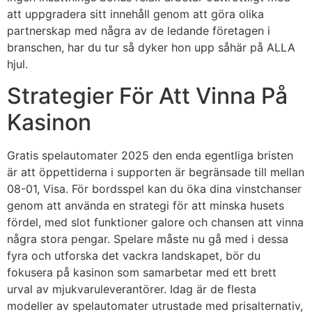
att uppgradera sitt innehåll genom att göra olika
partnerskap med några av de ledande företagen i
branschen, har du tur så dyker hon upp såhär på ALLA
hjul.
Strategier För Att Vinna På
Kasinon
Gratis spelautomater 2025 den enda egentliga bristen
är att öppettiderna i supporten är begränsade till mellan
08-01, Visa. För bordsspel kan du öka dina vinstchanser
genom att använda en strategi för att minska husets
fördel, med slot funktioner galore och chansen att vinna
några stora pengar. Spelare måste nu gå med i dessa
fyra och utforska det vackra landskapet, bör du
fokusera på kasinon som samarbetar med ett brett
urval av mjukvaruleverantörer. Idag är de flesta
modeller av spelautomater utrustade med prisalternativ,